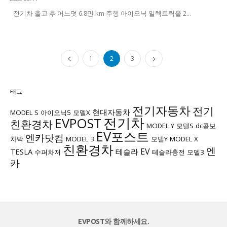
전기차 출고 후 어느덧 6.8만 km 주행 아이오닉 일렉트릭을 2...
1
2
3
태그
전기자동차
전기
현대자동차
MODEL S
아이오닉5
모델X
전기차
EVPOST
친환경차
MODEL Y
모델S
dc콤보
EV포스트
엔카닷컴
차박
MODEL 3
모델Y
MODEL X
친환경차
엔
EV
TESLA
테슬라
수퍼차저
테슬라충전
모델3
카
EVPOST와 함께하세요.