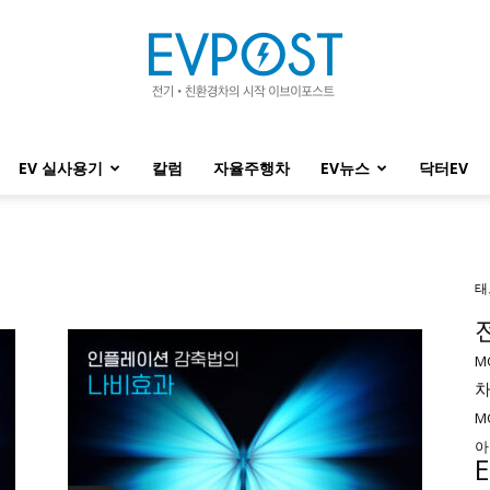
EV 실사용기
칼럼
자율주행차
EV뉴스
닥터EV
EVPOST
태
M
M
아