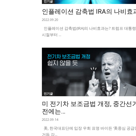
인기글
인플레이션 감축법 IRA의 나비효
2022.09.20
인플레이션 감축법(IRA)의 나비효과는? 트럼프 대통령
시절부터 ...
인기글
미 전기차 보조금법 개정, 중간선
전에는…
2022.09.14
美, 한국대표단에 입장 우회 표명 바이든 ‘美중심 공급망
거듭 강...