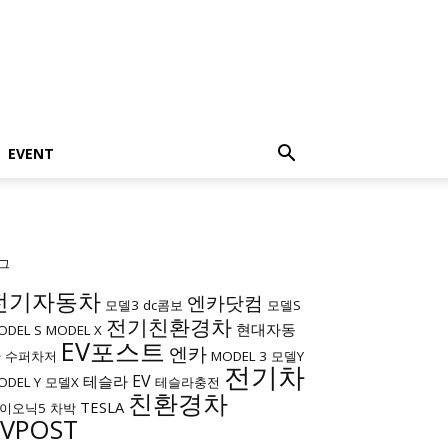
EVENT
그
전기자동차
엔카닷컴
모델3
dc콤보
모델S
전기친환경차
현대자동
ODEL S
MODEL X
EV포스트
엔카
차
수퍼차저
MODEL 3
모델Y
전기차
EV
테슬라
ODEL Y
모델X
테슬라충전
친환경차
TESLA
이오닉5
차박
EVPOST