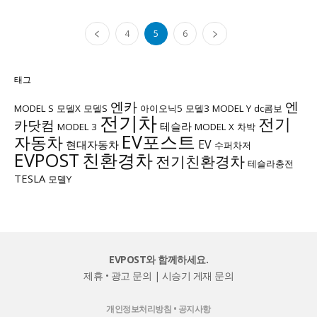
4
5
6
태그
엔카
엔
MODEL S
모델X
모델S
아이오닉5
모델3
MODEL Y
dc콤보
전기차
전기
카닷컴
테슬라
MODEL 3
MODEL X
차박
EV포스트
자동차
EV
현대자동차
수퍼차저
EVPOST
친환경차
전기친환경차
테슬라충전
TESLA
모델Y
EVPOST와 함께하세요.
제휴 • 광고 문의
|
시승기 게재 문의
개인정보처리방침
•
공지사항