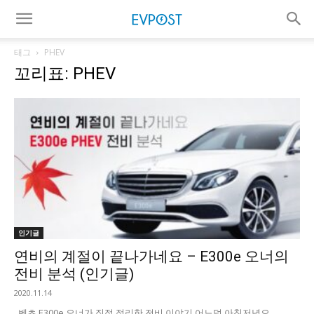
태그
PHEV
꼬리표: PHEV
인기글
연비의 계절이 끝나가네요 – E300e 오너의
전비 분석 (인기글)
2020.11.14
벤츠 E300e 오너가 직접 정리한 전비 이야기 어느덧 아침저녁으...