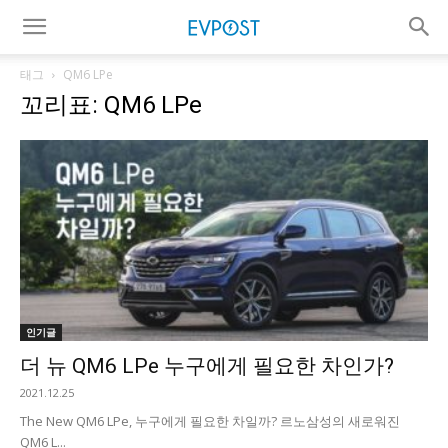
태그
QM6 LPe
꼬리표: QM6 LPe
인기글
더 뉴 QM6 LPe 누구에게 필요한 차인가?
2021.12.25
The New QM6 LPe, 누구에게 필요한 차일까? 르노삼성의 새로워진
QM6 L...