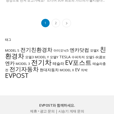
영상으로 먼저 보고가세요! 드디어 SUV 최초의 가스차가 출시했다...
1
2
태그
친
전기친환경차
엔카닷컴
MODEL S
아이오닉5
모델X
환경차
TESLA
모델3
MODEL Y
모델Y
수퍼차저
모델S
dc콤보
전기차
EV포스트
엔카
테슬라
MODEL 3
테슬라충
전기자동차
EV
현대자동차
전
MODEL X
차박
EVPOST
EVPOST와 함께하세요.
제휴 • 광고 문의
|
시승기 게재 문의