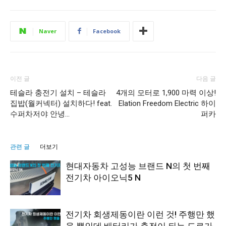
Naver
Facebook
이전 글
다음 글
테슬라 충전기 설치 – 테슬라
4개의 모터로 1,900 마력 이상!
집밥(월커넥터) 설치하다! feat.
Elation Freedom Electric 하이
수퍼차저야 안녕…
퍼카
관련 글
더보기
현대자동차 고성능 브랜드 N의 첫 번째
전기차 아이오닉5 N
전기차 회생제동이란 이런 것! 주행만 했
을 뿐인데 배터리가 충전이 되는 도로가