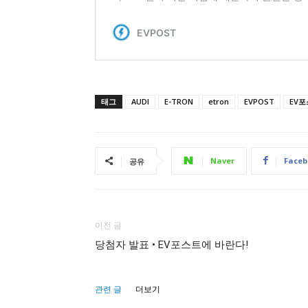
태그
AUDI
E-TRON
etron
EVPOST
EV
Naver
Faceb
공유
이전 글
당첨자 발표 • EV포스트에 바란다!
관련 글
더보기