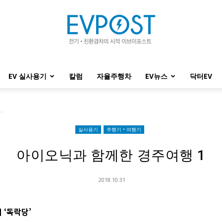
EV 실사용기
칼럼
자율주행차
EV뉴스
닥터EV
EVPOST
.
실사용기
주행기 • 여행기
아이오닉과 함께한 경주여행 1
2018.10.31
의
‘
독락당
’