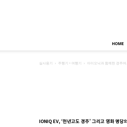
HOME
실사용기
주행기 • 여행기
아이오닉과 함께한 경주여..
IONIQ EV,
‘
천년고도 경주
’
그리고 영화 명당