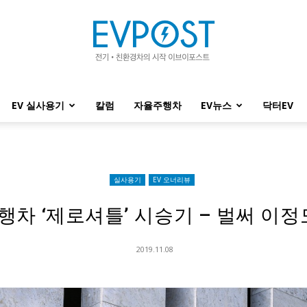
EV 실사용기
칼럼
자율주행차
EV뉴스
닥터EV
EVPOST
실사용기
EV 오너리뷰
차 ‘제로셔틀’ 시승기 – 벌써 이
2019.11.08