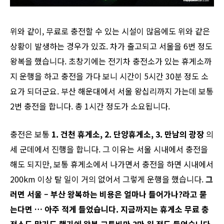
위와 같이, 무료로 충전할 수 있는 시설이 많음에도 위와 같은
상황이 발생하는 경우가 있죠. 차가 출고되고 서울을 6번 정도
왕복을 했습니다. 초창기에는 전기차 충전소가 있는 휴게소까
지 운행을 하고 충전을 가다 보니 시간이 5시간 30분 정도 소
요가 되더군요. 부산 해운대에서 서울 왕십리까지 가는데 보통
2번 충전을 합니다. 총 1시간 정도가 소요됩니다.
충전은 보통
1.
건천
휴게소
, 2.
단양휴게소
, 3.
만남의
광장
의
세 군데에서 진행을 합니다. 그 이유는 서울 시내에서 충전을
해도 되지만, 보통 휴게소에서 나가면서 충전을 하면 시내에서
200km 이상 탈 일이 거의 없어서 그렇게 운행을 했습니다.
그
러면
서울
–
부산
왕복하는
비용은
얼마나
들어가나
?
라고
묻
는다면
…
아주
적게
들었습니다
.
지금까지는
휴게소
무료
충
전소도
많기도
했기에
왕복
교통비만
3
만
원
정도
들었습니다
.