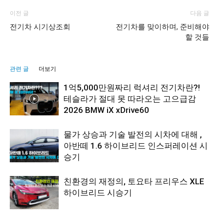
이전 글
다음 글
전기차 시기상조회
전기차를 맞이하며, 준비해야
할 것들
관련 글
더보기
1억5,000만원짜리 럭셔리 전기차란?!
테슬라가 절대 못 따라오는 고으급감
2026 BMW iX xDrive60
물가 상승과 기술 발전의 시차에 대해 ,
아반떼 1.6 하이브리드 인스퍼레이션 시
승기
친환경의 재정의, 토요타 프리우스 XLE
하이브리드 시승기