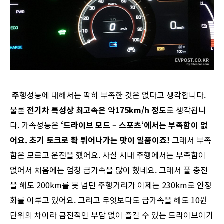
주
행성능에 대해서는 딱히 부족한 것은 없다고 생각합니다.
물론
전기차
특성상
최고속은
약
175km/h
정도
로 생각됩니
다. 가속성능은
‘
드라이브
모드
–
스포츠
‘
에서는
부족함이
없
어요
.
초기
토크로
확
튀어나가는
맛이
일품이죠
!
그래서 부족
함은 모르고 운전을 했어요. 사실 시내 주행에서는 부족함이
없어서 처음에는 엄청 급가속을 많이 했네요. 그래서 풀 충전
을 해도 200km를 못 넘던 주행거리가 이제는 230km로 안정
화를 이루고 있어요. 그리고 무엇보다도 급가속을 해도 10원
단위의 차이라 금전적인 부담 없이 즐길 수 있는 드라이브이기