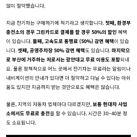
많이 절약했습니다.
지금 전기차는 구매하기에 적기라고 생각합니다.
첫째
,
환경부
충전소의
경우
그린카드로
결제를
할
경우
50%
의
할인
혜택
이 있습니다.
둘째
,
고속도로
통행료
(50%)
감면
혜택
이 있습
니다.
셋째
,
공영주차장
50%
감면
혜택
도 있습니다.
마지막으
로
부산에
거주하는
저로서는
광안대교
무료
이용도
포함
되네
요. 물론 정책적으로 어느 곳에서 전기차는 무료라는 알림이나
내비게이션의 안내가 있다면 더 절약하고 다닐 수 있다는 아쉬
움도 있지만 지금까지 받는 것만으로도 혜택은 많습니다.
물론, 지역의 자동차 업체마다 다르겠지만,
보통
현대차
사업
소에서도
무료로
충전
을 할 수 있습니다. 시간은 30~40분 정
도 소요됩니다.