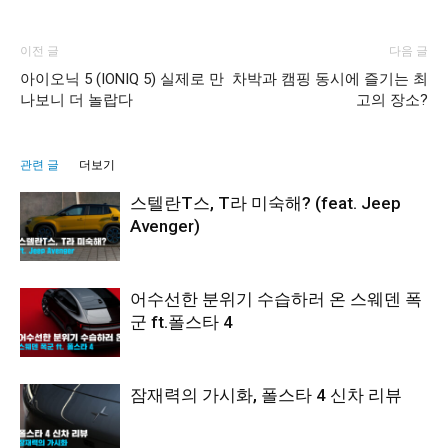
이전 글
다음 글
아이오닉 5 (IONIQ 5) 실제로 만
차박과 캠핑 동시에 즐기는 최
나보니 더 놀랍다
고의 장소?
관련 글
더보기
스텔란T스, T라 미숙해? (feat. Jeep
Avenger)
어수선한 분위기 수습하러 온 스웨덴 폭
군 ft.폴스타 4
잠재력의 가시화, 폴스타 4 신차 리뷰