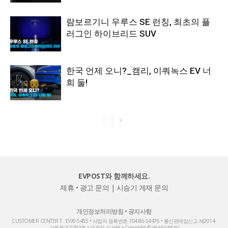
람보르기니 우루스 SE 런칭, 최초의 플
러그인 하이브리드 SUV
한국 언제 오니?_캠리, 이쿼녹스 EV 너
희 둘!
EVPOST와 함께하세요.
제휴 • 광고 문의
|
시승기 게재 문의
개인정보처리방침
•
공지사항
CUSTOMER CENTER T. 1599-5455 • 사업자 등록번호 104-86-54476 • 통신판매업신고 제2014-
서울중구-0393호 • 대표자 김상범 • Copyright © 엔카닷컴(주)