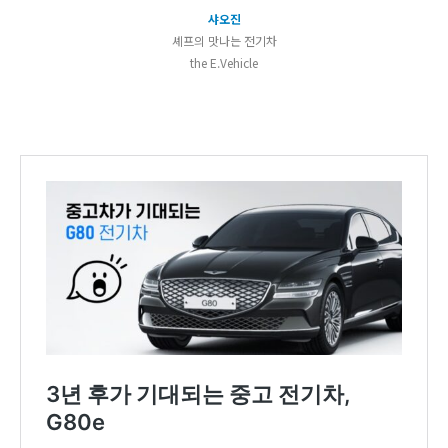
샤오진
셰프의 맛나는 전기차
the E.Vehicle