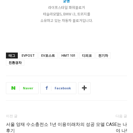
굳맨
라이프스타일 파워블로거
테슬라모델S, BMW i3, 트위지를
소유하고 있는 자동차 블로거입니다.
태그
EVPOST
EV포스트
HMT 101
디피코
전기차
친환경차
Naver
Facebook
이전 글
다음 글
서울 양재 수소충전소 1년 이용
미래차의 성공 모델 CASE는 나
후기
야 나!