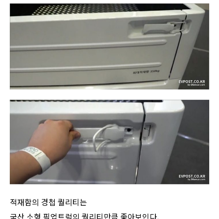
적재함의 경첩 퀄리티는
국산 소형 픽업트럭의 퀄리티만큼 좋아보인다.