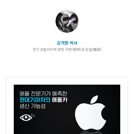
감격한 박사
전기 모빌리티에 관한 사변(思辨)과 잡설(雜說)