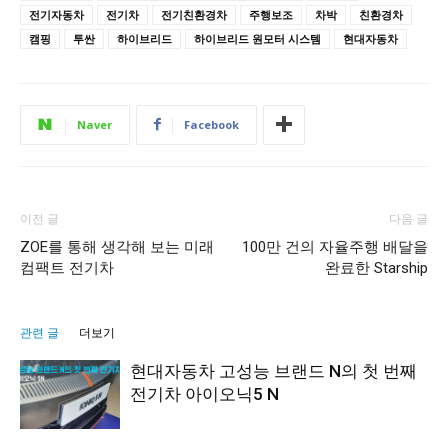
전기자동차
전기차
전기친환경차
주행보조
차박
친환경차
캠핑
투싼
하이브리드
하이브리드 원모터 시스템
현대자동차
Naver
Facebook
이전 글
다음 글
ZOE를 통해 생각해 보는 미래
100만 건의 자율주행 배달을
컴팩트 전기차
완료한 Starship
관련 글
더보기
현대자동차 고성능 브랜드 N의 첫 번째
전기차 아이오닉5 N