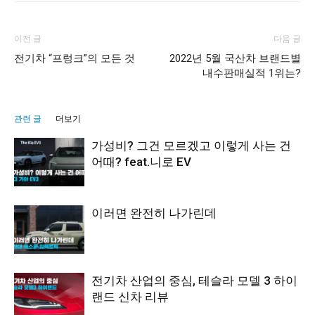
이전 글
다음 글
전기차 “프렁크”의 모든 것
2022년 5월 국산차 브랜드별
내수판매실적 1위는?
관련 글
더보기
가성비? 그건 모르겠고 이렇게 사는 건
어때? feat.니로 EV
이러면 완전히 나가린데
전기차 산업의 중심, 테슬라 모델 3 하이
랜드 신차 리뷰