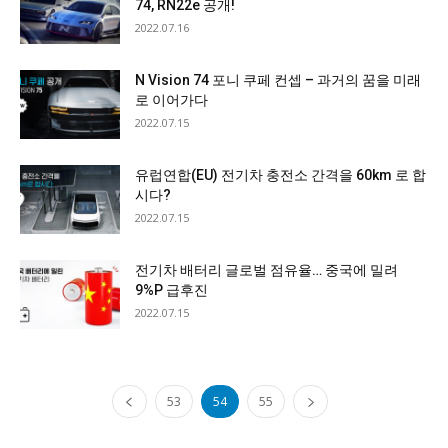
74, RN22e 공개!
2022.07.16
N Vision 74 포니 쿠페 컨셉 – 과거의 꿈을 미래
로 이어가다
2022.07.15
유럽연합(EU) 전기차 충전소 간격을 60km 로 합
시다?
2022.07.15
전기차 배터리 글로벌 점유율… 중국에 밀려
9%P 급후진
2022.07.15
53
54
55