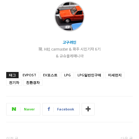
고구려인
現. H社 carmaster & 파주 시민기자 6기
& 규슈올레매니아
태그
EVPOST
EV포스트
LPG
LPG일반인구매
미세먼지
전기차
친환경차
Naver
Facebook
이전 글
다음 글