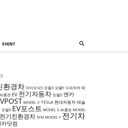
EVENT
그
친환경차
아이오닉5
모델3
모델Y
수퍼차저
테
전기자동차
엔카
EV
라충전
모델S
EVPOST
TESLA
현대자동차
테슬
MODEL 3
EV포스트
라
모델X
MODEL S
dc콤보
MODEL
전기차
전기친환경차
차박
MODEL Y
엔카닷컴