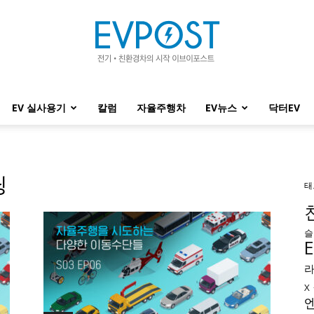
EV 실사용기
칼럼
자율주행차
EV뉴스
닥터EV
EVPOST
닝
태
슬
X