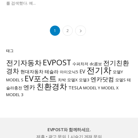
를 검색했다. 예...
1
2
태그
EVPOST
전기자동차
전기친환
수퍼차저
dc콤보
전기차
경차
EV
현대자동차
테슬라
아이오닉5
모델Y
EV포스트
엔카닷컴
MODEL S
차박
모델X
모델3
모델S
테
친환경차
엔카
TESLA
슬라충전
MODEL Y
MODEL X
MODEL 3
EVPOST와 함께하세요.
제휴 • 광고 문의
|
시승기 게재 문의