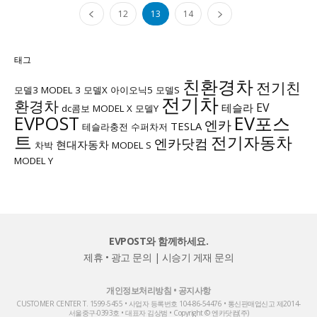
12
13
14
태그
친환경차
전기친
모델3
MODEL 3
모델X
아이오닉5
모델S
전기차
환경차
EV
테슬라
dc콤보
MODEL X
모델Y
EVPOST
EV포스
엔카
TESLA
테슬라충전
수퍼차저
트
전기자동차
엔카닷컴
현대자동차
차박
MODEL S
MODEL Y
EVPOST와 함께하세요.
제휴 • 광고 문의
|
시승기 게재 문의
개인정보처리방침
•
공지사항
CUSTOMER CENTER T. 1599-5455 • 사업자 등록번호 104-86-54476 • 통신판매업신고 제2014-
서울중구-0393호 • 대표자 김상범 • Copyright © 엔카닷컴(주)