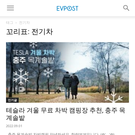
태그
전기차
꼬리표: 전기차
인기글
테슬라 겨울 무료 차박 캠핑장 추천, 충주 목
계솔밭
2022.09.01
충주 목계솔밭 차박캠핑 안녕하세요. 한량부부입니다. (◍'◡'◍) ...