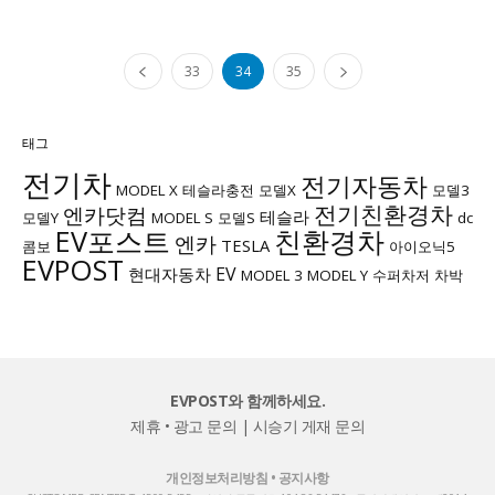
33
34
35
태그
전기차
전기자동차
MODEL X
테슬라충전
모델X
모델3
전기친환경차
엔카닷컴
테슬라
모델Y
MODEL S
모델S
dc
EV포스트
친환경차
엔카
TESLA
콤보
아이오닉5
EVPOST
EV
현대자동차
MODEL 3
MODEL Y
수퍼차저
차박
EVPOST와 함께하세요.
제휴 • 광고 문의
|
시승기 게재 문의
개인정보처리방침
•
공지사항