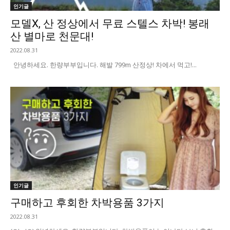
인기글
모델X, 산 정상에서 무료 스텔스 차박! 봉래
산 별마로 천문대!
2022.08.31
안녕하세요. 한량부부입니다. 해발 799m 산정상! 차에서 먹고!...
인기글
구매하고 후회한 차박용품 3가지
2022.08.31