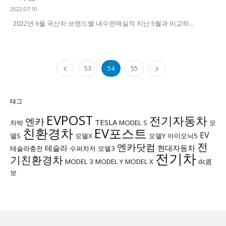
2022.07.10
2022년 6월 국산차 브랜드별 내수판매실적 지난 5월과 비교하...
53
54
55
태그
EVPOST
전기자동차
엔카
TESLA
차박
MODEL S
모
친환경차
EV포스트
EV
델S
모델X
모델Y
아이오닉5
전
엔카닷컴
테슬라
현대자동차
테슬라충전
수퍼차저
모델3
전기차
기친환경차
MODEL 3
MODEL Y
MODEL X
dc콤
보