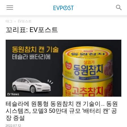
태그
EV포스트
꼬리표: EV포스트
EV News
테슬라에 원통형 동원참치 캔 기술이… 동원
시스템즈, 모델3 50만대 규모 ‘배터리 캔’ 공
장 증설
2022.07.12