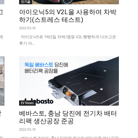
인기글
고
아이오닉5의 V2L을 사용하여 차박
하기(스트레스 테스트)
2022.05.10
에
아이오닉5로 1박2일 차박/캠핑 V2L 빵빵하게 다쓰고온
후기 아...
EV News
ᆫ
베바스토, 충남 당진에 전기차 배터
리팩 생산공장 준공
2022.05.10