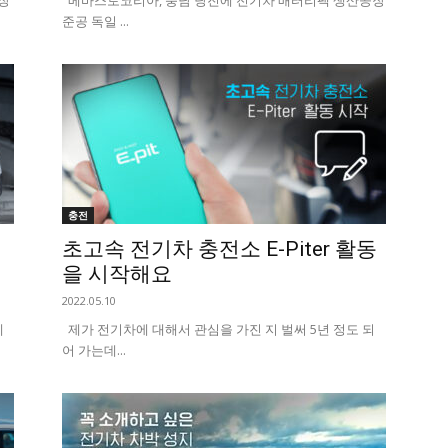
주장
베바스토코리아, 충남 당진에 전기차 배터리팩 생산공장
준공 독일 ...
충전
초고속 전기차 충전소 E-Piter 활동
을 시작해요
2022.05.10
에
제가 전기차에 대해서 관심을 가진 지 벌써 5년 정도 되
어 가는데...