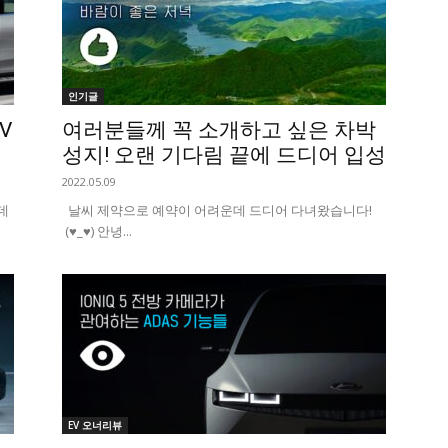
인기글
V
여러분들께 꼭 소개하고 싶은 차박
성지! 오랜 기다림 끝에 드디어 입성
2022.05.09
데
날씨 제약으로 예약이 어려운데 드디어 다녀왔습니다!
(♥_♥) 안녕...
EV 오너리뷰