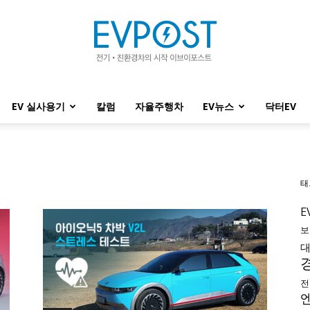
EV 실사용기
칼럼
자율주행차
EV뉴스
닥터EV
EVPOST
태
E
보
전