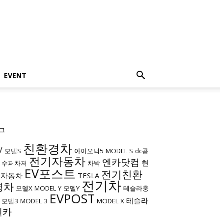
EVENT
그
친환경차
V
모델S
아이오닉5
MODEL S
dc콤
전기자동차
엔카닷컴
현
수퍼차저
차박
EV포스트
전기친환
대자동차
TESLA
전기차
경차
모델X
MODEL Y
모델Y
테슬라충
EVPOST
테슬라
모델3
MODEL 3
MODEL X
엔카