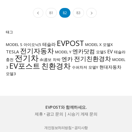
81
82
83
태그
EVPOST
테슬라
MODEL S
아이오닉5
MODEL X
모델X
전기자동차
엔카닷컴
EV
TESLA
MODEL Y
모델S
테슬라
전기차
전기친환경차
엔카
충전
dc콤보
차박
MODEL
EV포스트
친환경차
현대자동차
3
수퍼차저
모델Y
모델3
EVPOST와 함께하세요.
제휴 • 광고 문의
|
시승기 게재 문의
개인정보처리방침
•
공지사항