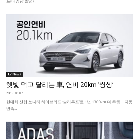
프(태양광 발전)...
EV News
햇빛 먹고 달리는 車, 연비 20km ‘씽씽’
2019.10.07
현대차 신형 쏘나타 하이브리드 ‘솔라루프’로 1년 1300km 더 주행… 자동
변속...