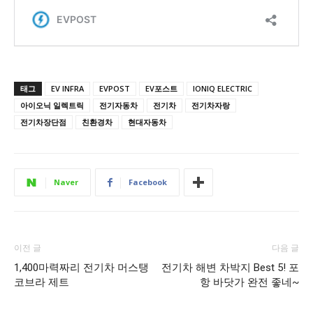
태그
EV INFRA
EVPOST
EV포스트
IONIQ ELECTRIC
아이오닉 일렉트릭
전기자동차
전기차
전기차자랑
전기차장단점
친환경차
현대자동차
Naver
Facebook
이전 글
다음 글
1,400마력짜리 전기차 머스탱
전기차 해변 차박지 Best 5! 포
코브라 제트
항 바닷가 완전 좋네~