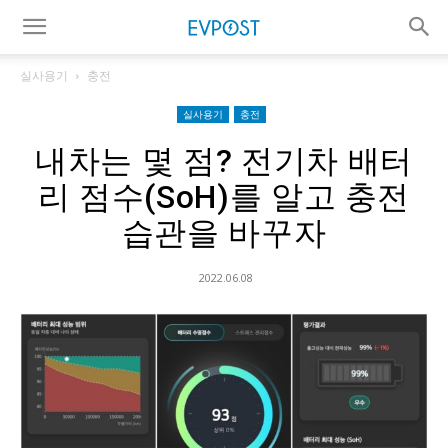
실사용기
충전
실사용기
충전
내차는 몇 점? 전기차 배터
리 점수(SoH)를 알고 충전
습관을 바꾸자
2022.06.08