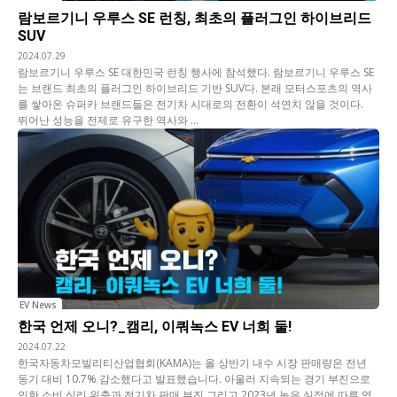
람보르기니 우루스 SE 런칭, 최초의 플러그인 하이브리드
SUV
2024.07.29
람보르기니 우루스 SE 대한민국 런칭 행사에 참석했다. 람보르기니 우루스 SE
는 브랜드 최초의 플러그인 하이브리드 기반 SUV다. 본래 모터스포츠의 역사
를 쌓아온 슈퍼카 브랜드들은 전기차 시대로의 전환이 석연치 않을 것이다.
뛰어난 성능을 전제로 유구한 역사와 ...
EV News
한국 언제 오니?_캠리, 이쿼녹스 EV 너희 둘!
2024.07.22
한국자동차모빌리티산업협회(KAMA)는 올 상반기 내수 시장 판매량은 전년
동기 대비 10.7% 감소했다고 발표했습니다. 아울러 지속되는 경기 부진으로
인한 소비 심리 위축과 전기차 판매 부진 그리고 2023년 높은 실적에 따른 역