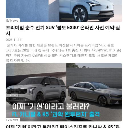
EV News
프리미엄 순수 전기 SUV ‘볼보 EX30’ 온라인 사전 예약 실
시
2023.11.14
 전기차 미래를 향한 새로운 브랜드 비전을 제시하는 프리미엄 SUV, 볼보
EX30 오는 28일 국내 첫 공개  국내에는 1회 충전 시 최대 475km(WLTP 기준)
까지 주행 가능한 69kWh 싱글 모터 익스텐디드 레인지 도입  새로운 패밀리
룩 디자인 및 안...
EV News
이제 ‘기현’이라고 불러라? 페이스리프트 카니발 & K5 ’과