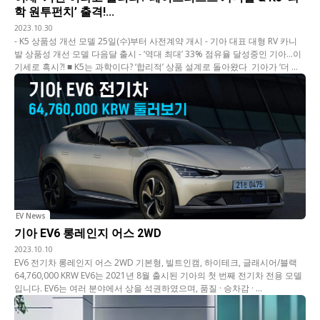
학 원투펀치’ 출격!...
2023.10.30
- K5 상품성 개선 모델 25일(수)부터 사전계약 개시 - 기아 대표 대형 RV 카니
발 상품성 개선 모델 다음달 출시 - ‘역대 최대’ 33% 점유율 달성중인 기아…이
기세로 혹시?! ■ K5는 과학이다? ‘합리적’ 상품 설계로 돌아왔다 기아가 ‘더 ...
EV News
기아 EV6 롱레인지 어스 2WD
2023.10.10
EV6 전기차 롱레인지 어스 2WD 기본형, 빌트인캠, 하이테크, 글래시어/블랙
64,760,000 KRW EV6는 2021년 8월 출시된 기아의 첫 번째 전기차 전용 모델
입니다. EV6는 여러 분야에서 상을 석권하였으며, 품질 · 승차감 · ...