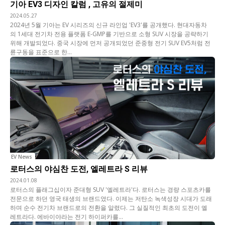
기아 EV3 디자인 칼럼 , 고유의 절제미
2024.05.27
2024년 5월 기아는 EV 시리즈의 신규 라인업 'EV3'를 공개했다. 현대자동차
의 1세대 전기차 전용 플랫폼 E-GMP를 기반으로 소형 SUV 시장을 공략하기
위해 개발되었다. 중국 시장에 먼저 공개되었던 준중형 전기 SUV EV5처럼 전
륜구동을 표준으로 한...
EV News
로터스의 야심찬 도전, 엘레트라 S 리뷰
2024.01.08
로터스의 플래그십이자 준대형 SUV '엘레트라'다. 로터스는 경량 스포츠카를
전문으로 하던 영국 태생의 브랜드였다. 이제는 저탄소 녹색성장 시대가 도래
하며 순수 전기차 브랜드로의 전환을 알렸다. 그 실질적인 최초의 도전이 엘
레트라다. 에바이야라는 전기 하이퍼카를...