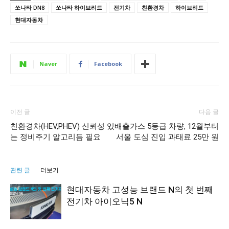
쏘나타 DN8
쏘나타 하이브리드
전기차
친환경차
하이브리드
현대자동차
Naver
Facebook
이전 글
다음 글
친환경차(HEV,PHEV) 신뢰성 있
배출가스 5등급 차량, 12월부터
는 정비주기 알고리듬 필요
서울 도심 진입 과태료 25만 원
관련 글
더보기
현대자동차 고성능 브랜드 N의 첫 번째
전기차 아이오닉5 N