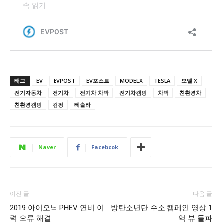
태그
EV
EVPOST
EV포스트
MODELX
TESLA
모델 X
전기자동차
전기차
전기차 차박
전기차캠핑
차박
친환경차
친환경캠핑
캠핑
테슬라
Naver
Facebook
이전 글
다음 글
2019 아이오닉 PHEV 연비 이
방탄소년단 수소 캠페인 영상 1
력 오류 해결
억 뷰 돌파