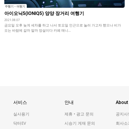
주행기 • 여행기
아이오닉5(IONIQ5) 양양 장거리 여행기
2021.08.07
금요일 오후 늦게 세차를 하고 나서 토요일 인근으로 놀러 가고자 했으나 비가
오는 바람에 갈까 말까 망설이다 카페 매니...
서비스
안내
About
실사용기
제휴 • 광고 문의
공지사
닥터EV
시승기 게재 문의
회사소