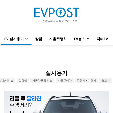
EV 실사용기
칼럼
자율주행차
EV뉴스
닥터EV
EVPOST
실사용기
EV 오너리뷰
실험실
자동차용품 리뷰
자율주행차
주행기 • 여행기
출고기