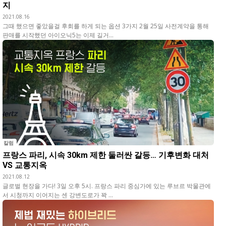
지
2021.08.16
그때 했으면 좋았을걸 후회를 하게 되는 옵션 3가지 2월 25일 사전계약을 통해
판매를 시작했던 아이오닉5는 이제 길거...
칼럼
프랑스 파리, 시속 30km 제한 둘러싼 갈등… 기후변화 대처
VS 교통지옥
2021.08.12
글로벌 현장을 가다! 3일 오후 5시. 프랑스 파리 중심가에 있는 루브르 박물관에
서 시청까지 이어지는 센 강변도로가 꽉 ...