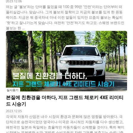
2023.12.06
여는 글 '볼보'라는 단어를 들었을 때 100 중 99은 '안전'이라는 단어부터 떠
올리실겁니다. 맞습니다. 그게 볼보의 철학이고 지금의 볼보를 있게 한 원동
력이죠. 지금은 뭐 중국차네 마네 이런 말들이 있지만 요즘의 볼보는 확실히
'핫'하고 잘나가는게 맞습니다. 여전히 '안전'하기도 하고요. 스웨덴 브랜드인
볼보는 한 ...
실사용기
본질에 친환경을 더하다, 지프 그랜드 체로키 4XE 리미티
드 시승기
2023.12.05
각국의 자동차 산업은 내수 시장의 환경과 문화에 많은 영향을 받아왔다. 극
단적으로 승전국이었던 영국이나 미국은 과시적인 자동차를 다수 생산했고,
패전국인 일본과 독일에는 효율적인 자동차들이 소재했을 것이다. 특히 북미
시장에는 무분별한 신차 개발로 소비자들의 차량 교체를 부추기는 슬로니즘