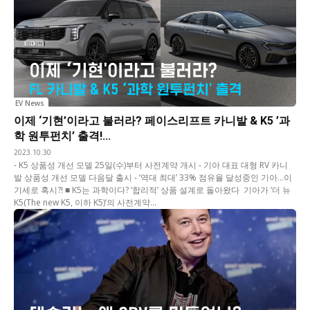
EV News
이제 ‘기현’이라고 불러라? 페이스리프트 카니발 & K5 ’과
학 원투펀치’ 출격!...
2023.10.30
- K5 상품성 개선 모델 25일(수)부터 사전계약 개시 - 기아 대표 대형 RV 카니
발 상품성 개선 모델 다음달 출시 - ‘역대 최대’ 33% 점유율 달성중인 기아…이
기세로 혹시?! ■ K5는 과학이다? ‘합리적’ 상품 설계로 돌아왔다 기아가 ‘더 뉴
K5(The new K5, 이하 K5)’의 사전계약...