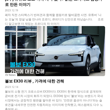
로 만든 이야기
2023.12.19
폐차 직전 스타렉스가 반려견과 함께할 캠핑카로 탈바꿈한 사연. 유튜버 '나
는 오늘'의 장설 님을 만나러 조르디, 큐피디가 신안으로 떠났습니다. 조르
디 알고보면 더 재밌는 조르디의 차 이야기
EV News
볼보 EX30 리뷰 , 가격에 대한 견해
2023.12.14
볼보의 소형 전기 크로스오버 EX30이다. EX30이 한국에 정식으로 공개되며
곧바로 전기차 시장의 화두가 되었다. EX30에 앞서 '볼보'라는 브랜드가 국내
시장에서는 긍정적인 평판을 쌓아온 바 있다. '안전은 옵션이 아니다'라는 슬
로건을 내세우면 안전한 자동차라는 이미지에 안착했고, 매스컴에도 다수 노
출되며 사...