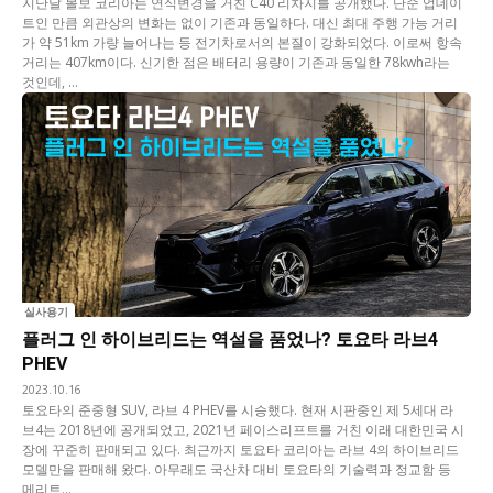
지난달 볼보 코리아는 연식변경을 거친 C40 리차지를 공개했다. 단순 업데이
트인 만큼 외관상의 변화는 없이 기존과 동일하다. 대신 최대 주행 가능 거리
가 약 51km 가량 늘어나는 등 전기차로서의 본질이 강화되었다. 이로써 항속
거리는 407km이다. 신기한 점은 배터리 용량이 기존과 동일한 78kwh라는
것인데, ...
실사용기
플러그 인 하이브리드는 역설을 품었나? 토요타 라브4
PHEV
2023.10.16
토요타의 준중형 SUV, 라브 4 PHEV를 시승했다. 현재 시판중인 제 5세대 라
브4는 2018년에 공개되었고, 2021년 페이스리프트를 거친 이래 대한민국 시
장에 꾸준히 판매되고 있다. 최근까지 토요타 코리아는 라브 4의 하이브리드
모델만을 판매해 왔다. 아무래도 국산차 대비 토요타의 기술력과 정교함 등
메리트...