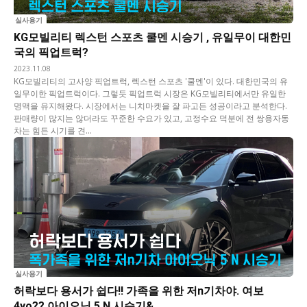
실사용기
KG모빌리티 렉스턴 스포츠 쿨멘 시승기 , 유일무이 대한민
국의 픽업트럭?
2023.11.08
KG모빌리티의 고사양 픽업트럭, 렉스턴 스포츠 '쿨멘'이 있다. 대한민국의 유
일무이한 픽업트럭이다. 그렇듯 픽업트럭 시장은 KG모빌리티에서만 유일한
명맥을 유지해왔다. 시장에서는 니치마켓을 잘 파고든 성공이라고 분석한다.
판매량이 많지는 않더라도 꾸준한 수요가 있고, 고정수요 덕분에 전 쌍용자동
차는 힘든 시기를 견...
실사용기
허락보다 용서가 쉽다!! 가족을 위한 저n기차야. 여보
4yo?? 아이오닉 5 N 시승기&...