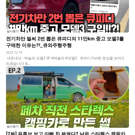
실사용기
전기차만 벌써 2번 뽑은 큐피디의 11만km 중고 모델3를
구매한 이유는?!_큐와주행주행
2023.12.19
내돈내산 - 테슬라 모델3 SP #테슬라 #모델3 큐피디 Fun한 영상을 보여드
리겠습니다 &...
실사용기
[2부] 유튜브 보고 아빠 차 부쉈다? 낡은 스타렉스 캠핑카