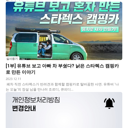
실사용기
[1부] 유튜브 보고 아빠 차 부쉈다? 낡은 스타렉스 캠핑카
로 만든 이야기
2023.12.11
폐차 직전 스타렉스가 반려견과 함께할 캠핑카로 탈바꿈한 사연. 유튜버 '나
는 오늘'의 장설 님을 만나러 조르디, 큐피디...