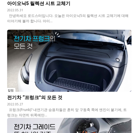
아이오닉5 릴렉션 시트 교체기
2022.05.31
안녕하세요 로드스터입니다. 오늘은 아이오닉5의 릴렉션 시트 교체기에 대해
이야기해 볼까 합니다. 아이...
칼럼
전기차 “프렁크”의 모든 것
2022.05.27
프렁크(Frunk)? 내연기관 승용차들은 흔히 앞 구동축 쪽에 엔진이 붙기에, 트
렁크는 자연히 뒤쪽에만...