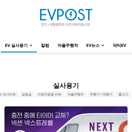
EV 실사용기
칼럼
자율주행차
EV뉴스
닥터EV
EVPOST
실사용기
EV 오너리뷰
실험실
자동차용품 리뷰
자율주행차
주행기 • 여행기
출고기